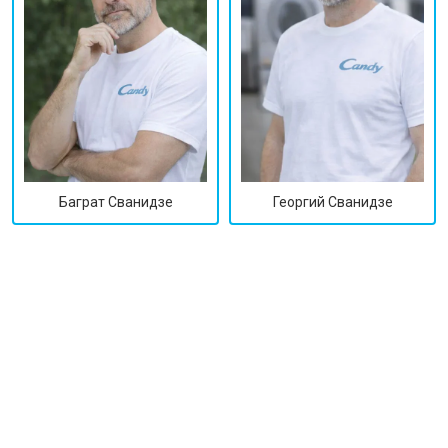
Георгий Сванидзе
Баграт Сванидзе