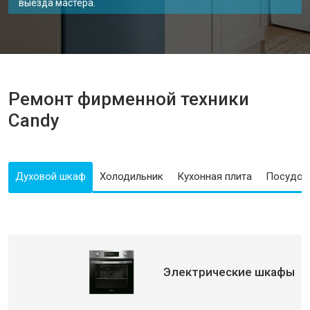
выезда мастера.
Ремонт фирменной техники
Candy
Духовой шкаф
Холодильник
Кухонная плита
Посудом
Электрические шкафы