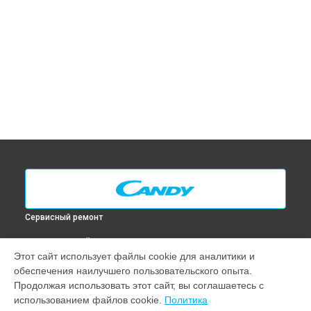
Сервисный ремонт
ВЫБЕРИ СВОЙ ГОРОД
Этот сайт использует файлы cookie для аналитики и
Замена ТЭН духового шкафа 2D 364 X Candy в
Москве
обеспечения наилучшего пользовательского опыта.
Замена ТЭН духового шкафа 2D 364 X Candy в
Санкт-
Продолжая использовать этот сайт, вы соглашаетесь с
Петербурге
использованием файлов cookie.
Политика
Замена ТЭН духового шкафа 2D 364 X Candy в
Краснодаре