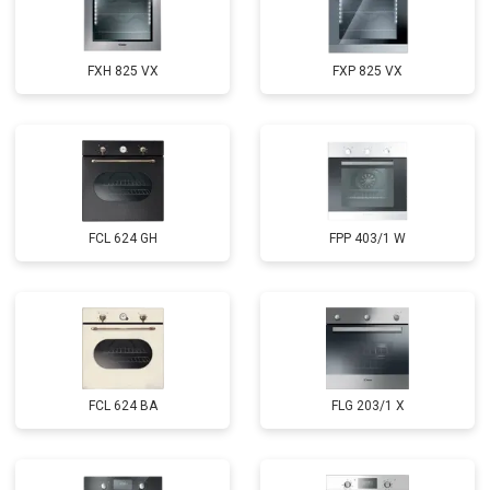
FXH 825 VX
FXP 825 VX
FCL 624 GH
FPP 403/1 W
FCL 624 BA
FLG 203/1 X