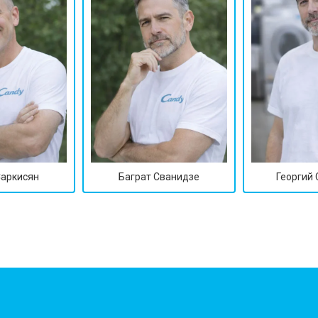
Саркисян
Баграт Сванидзе
Георгий
?