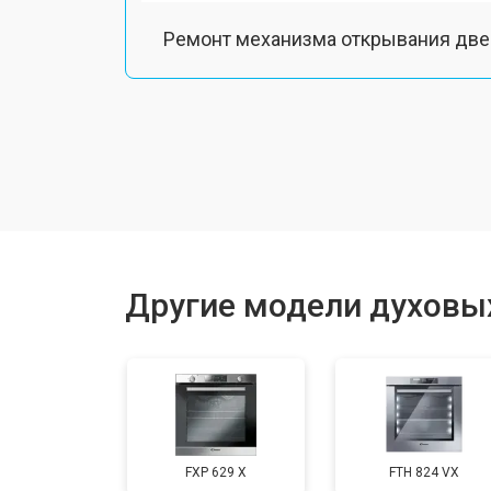
Ремонт механизма открывания две
Замена ТЭН
Замена таймера
Замена шнура питания
Другие модели духовы
Замена термодатчика
Замена панели управления
FXP 629 X
FTH 824 VX