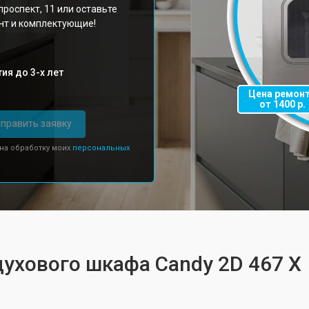
роспект, 11 или оставьте
онт и комплектующие!
ия до 3-х лет
Цена ремон
от 1400 р.
править заявку
 на обработку моих
персональных
духового шкафа Candy 2D 467 X