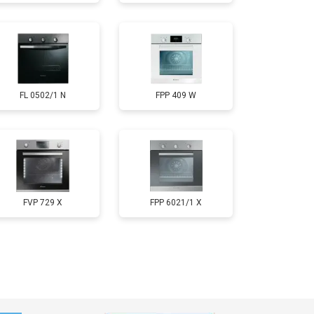
FL 0502/1 N
FPP 409 W
FVP 729 X
FPP 6021/1 X