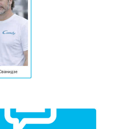
 Сванидзе