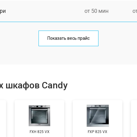
ри
от 50 мин
о
от 90 мин
о
Показать весь прайс
от 60 мин
о
от 80 мин
о
х шкафов Candy
от 50 мин
о
от 120 мин
о
FXH 825 VX
FXP 825 VX