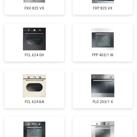
FXH 825 VX
FXP 825 VX
FCL 624 GH
FPP 403/1 W
FCL 624 BA
FLG 203/1 X