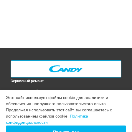
Сервисный ремонт
ВЫБЕРИ СВОЙ ГОРОД
Этот сайт использует файлы cookie для аналитики и
Диагностика духового шкафа 2D 467 X Candy в
Москве
обеспечения наилучшего пользовательского опыта.
Диагностика духового шкафа 2D 467 X Candy в
Санкт-
Продолжая использовать этот сайт, вы соглашаетесь с
Петербурге
использованием файлов cookie.
Политика
Диагностика духового шкафа 2D 467 X Candy в
Краснодаре
конфиденциальности
Диагностика духового шкафа 2D 467 X Candy в
Ростове-на-