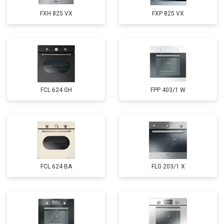
FXH 825 VX
FXP 825 VX
FCL 624 GH
FPP 403/1 W
FCL 624 BA
FLG 203/1 X