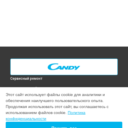
Сервисный ремонт
ВЫБЕРИ СВОЙ ГОРОД
Этот сайт использует файлы cookie для аналитики и
Диагностика духового шкафа CI 5412/3 X Candy в
Москве
обеспечения наилучшего пользовательского опыта.
Диагностика духового шкафа CI 5412/3 X Candy в
Санкт-
Продолжая использовать этот сайт, вы соглашаетесь с
Петербурге
использованием файлов cookie.
Политика
Диагностика духового шкафа CI 5412/3 X Candy в
конфиденциальности
Краснодаре