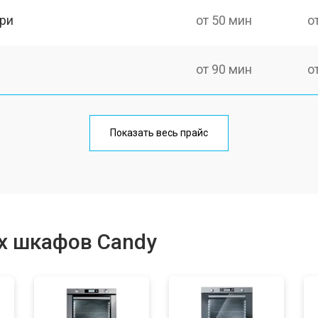
ри
от 50 мин
о
от 90 мин
о
от 60 мин
о
Показать весь прайс
от 80 мин
о
от 50 мин
о
х шкафов Candy
от 120 мин
о