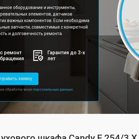
анное оборудование и инструменты,
гревательных элементов, датчиков
угих важных компонентов. Если необходима
ьные запчасти, совместимые с конкретной
сть и долговечность ремонта.
с ремонт
Гарантия до 3-х
обращения
лет
править заявку
 на обработку моих
персональных данных.
духового шкафа Candy F 254/3 X