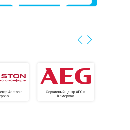
нтр Ariston в
Сервисный центр AEG в
Сервисный цен
ерово
Кемерово
Кем