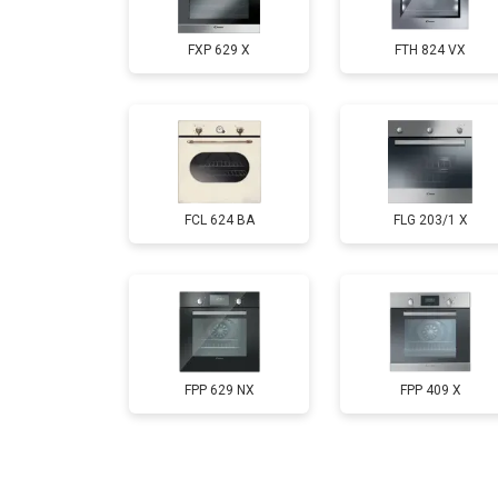
FXP 629 X
FTH 824 VX
FCL 624 BA
FLG 203/1 X
FPP 629 NX
FPP 409 X