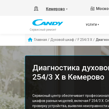
Москов
Кемерово
▼
УСЛУГИ
Сервисный ремонт
Главная
/
Духовой шкаф
/
F 254/3 X
/
Диагно
Диагностика духово
254/3 X в Кемерово
Сервисный центр обеспечивает профессионал
шкафов разных моделей, включая F 254/3 X. 
проверку устройства, выявляя неисправности 