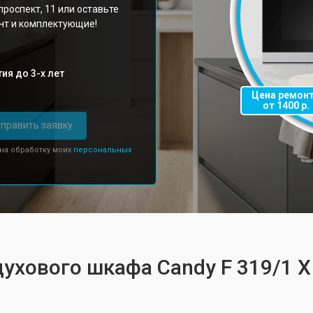
роспект, 11 или оставьте
онт и комплектующие!
ия до 3-х лет
Цена ремон
от 1400 р.
править заявку
 на обработку моих
персональных
духового шкафа Candy F 319/1 X