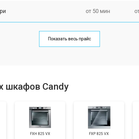
ри
от 50 мин
о
от 90 мин
о
Показать весь прайс
от 60 мин
о
от 80 мин
о
х шкафов Candy
от 50 мин
о
от 120 мин
о
FXH 825 VX
FXP 825 VX