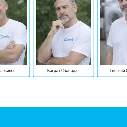
Саркисян
Баграт Сванидзе
Георгий
?