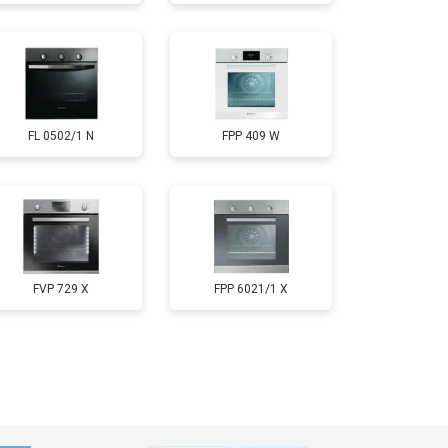
FL 0502/1 N
FPP 409 W
FVP 729 X
FPP 6021/1 X