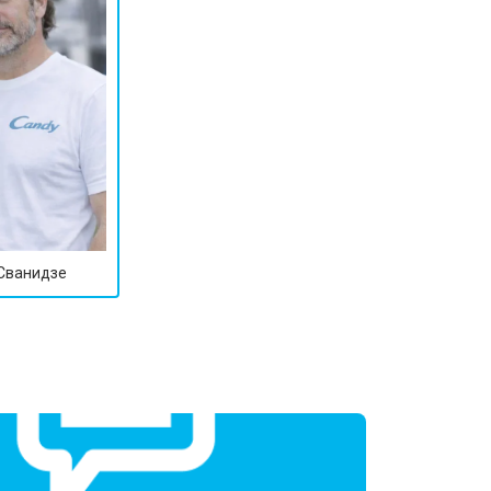
 Сванидзе