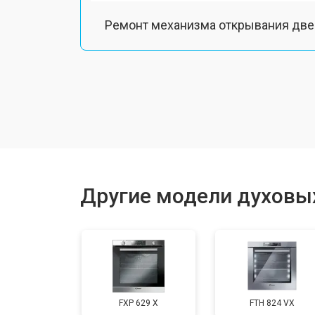
Ремонт механизма открывания две
Замена ТЭН
Замена таймера
Замена шнура питания
Другие модели духовы
Замена термодатчика
Замена панели управления
FXP 629 X
FTH 824 VX