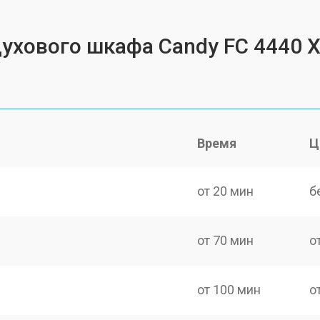
духового шкафа Candy FC 4440 
Время
Ц
от 20 мин
б
от 70 мин
о
от 100 мин
о