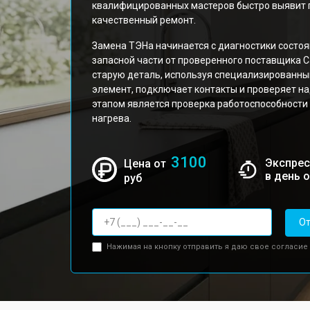
квалифицированных мастеров быстро выявит 
качественный ремонт.
Замена ТЭНа начинается с диагностики состоя
запасной части от проверенного поставщика C
старую деталь, используя специализированны
элемент, подключает контакты и проверяет 
этапом является проверка работоспособности
нагрева.
3100
Экспрес
Цена от
в день 
руб
От
Нажимая на кнопку отправить я даю свое согласие