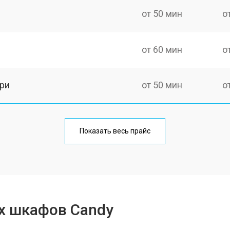
от 50 мин
о
от 60 мин
о
ри
от 50 мин
о
от 60 мин
о
Показать весь прайс
от 80 мин
о
от 50 мин
о
х шкафов Candy
от 120 мин
о