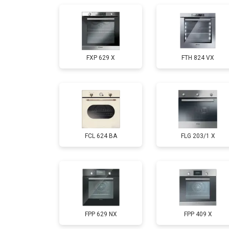
FXP 629 X
FTH 824 VX
FCL 624 BA
FLG 203/1 X
FPP 629 NX
FPP 409 X