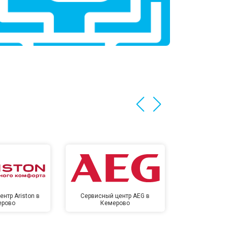
нтр Ariston в
Сервисный центр AEG в
Сервисный цен
ерово
Кемерово
Кем