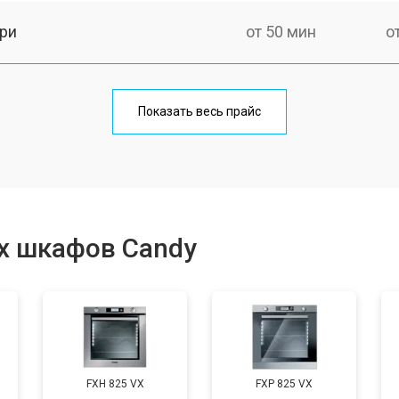
ри
от 50 мин
о
от 90 мин
о
Показать весь прайс
от 60 мин
о
от 80 мин
о
х шкафов Candy
от 50 мин
о
от 120 мин
о
FXH 825 VX
FXP 825 VX