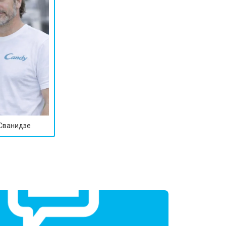
 Сванидзе