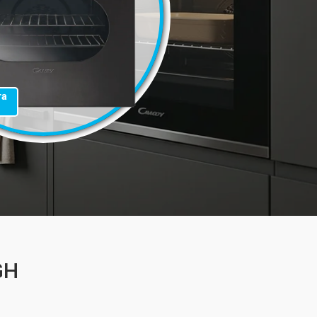
та
GH