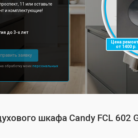
роспект, 11 или оставьте
онт и комплектующие!
ия до 3-х лет
Цена ремон
от 1400 р.
править заявку
 на обработку моих
персональных
духового шкафа Candy FCL 602 