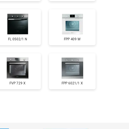
FL 0502/1 N
FPP 409 W
FVP 729 X
FPP 6021/1 X