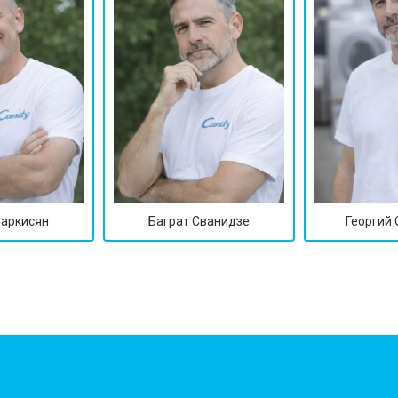
Саркисян
Баграт Сванидзе
Георгий
?