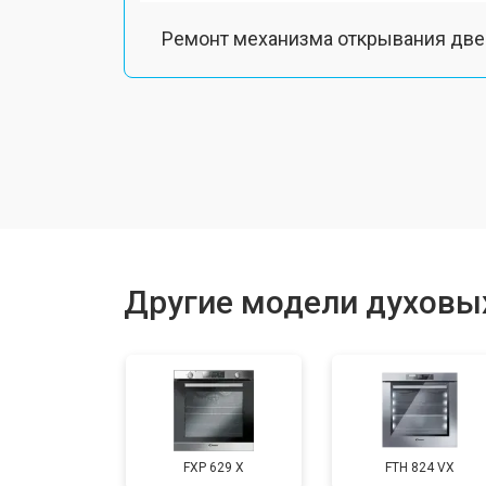
Ремонт механизма открывания две
Замена ТЭН
Замена таймера
Замена шнура питания
Другие модели духовы
Замена термодатчика
Замена панели управления
FXP 629 X
FTH 824 VX