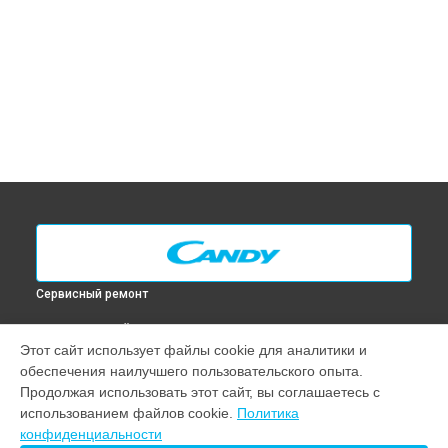
Сервисный ремонт
ВЫБЕРИ СВОЙ ГОРОД
Этот сайт использует файлы cookie для аналитики и
Замена таймера духового шкафа FCL 614 RA Candy в
обеспечения наилучшего пользовательского опыта.
Москве
Продолжая использовать этот сайт, вы соглашаетесь с
Замена таймера духового шкафа FCL 614 RA Candy в
использованием файлов cookie.
Политика
Санкт-Петербурге
конфиденциальности
Замена таймера духового шкафа FCL 614 RA Candy в