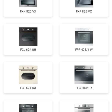
FXH 825 VX
FXP 825 VX
FCL 624 GH
FPP 403/1 W
FCL 624 BA
FLG 203/1 X