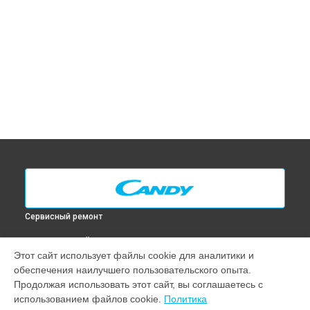
Сервисный ремонт
ВЫБЕРИ СВОЙ ГОРОД
Этот сайт использует файлы cookie для аналитики и
Замена ТЭН духового шкафа FCL 624 GH Candy в
Москве
обеспечения наилучшего пользовательского опыта.
Замена ТЭН духового шкафа FCL 624 GH Candy в
Санкт-
Продолжая использовать этот сайт, вы соглашаетесь с
Петербурге
использованием файлов cookie.
Политика
Замена ТЭН духового шкафа FCL 624 GH Candy в