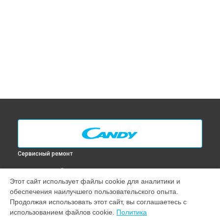
Сервисный ремонт
ВЫБЕРИ СВОЙ ГОРОД
Этот сайт использует файлы cookie для аналитики и
Замена ТЭН духового шкафа FFN 603 XL Candy в
Москве
обеспечения наилучшего пользовательского опыта.
Замена ТЭН духового шкафа FFN 603 XL Candy в
Санкт-
Продолжая использовать этот сайт, вы соглашаетесь с
Петербурге
использованием файлов cookie.
Политика
Замена ТЭН духового шкафа FFN 603 XL Candy в