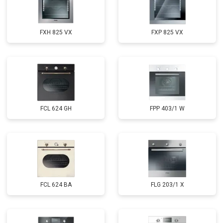
FXH 825 VX
FXP 825 VX
FCL 624 GH
FPP 403/1 W
FCL 624 BA
FLG 203/1 X