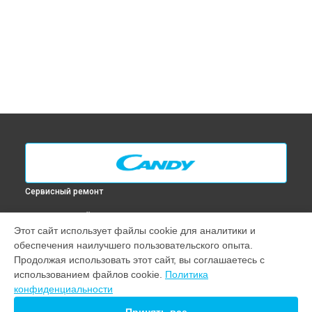
Сервисный ремонт
ВЫБЕРИ СВОЙ ГОРОД
Этот сайт использует файлы cookie для аналитики и
Диагностика духового шкафа FHP 603 X Candy в
Москве
обеспечения наилучшего пользовательского опыта.
Диагностика духового шкафа FHP 603 X Candy в
Санкт-
Продолжая использовать этот сайт, вы соглашаетесь с
Петербурге
использованием файлов cookie.
Политика
Диагностика духового шкафа FHP 603 X Candy в
конфиденциальности
Краснодаре