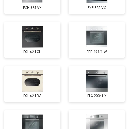
FXH 825 VX
FXP 825 VX
FCL 624 GH
FPP 403/1 W
FCL 624 BA
FLG 203/1 X