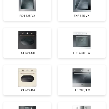
FXH 825 VX
FXP 825 VX
FCL 624 GH
FPP 403/1 W
FCL 624 BA
FLG 203/1 X