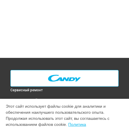
Сервисный ремонт
ВЫБЕРИ СВОЙ ГОРОД
Этот сайт использует файлы cookie для аналитики и
Замена ТЭН духового шкафа FHP 609 X Candy в
Москве
обеспечения наилучшего пользовательского опыта.
Замена ТЭН духового шкафа FHP 609 X Candy в
Санкт-
Продолжая использовать этот сайт, вы соглашаетесь с
Петербурге
использованием файлов cookie.
Политика
Замена ТЭН духового шкафа FHP 609 X Candy в