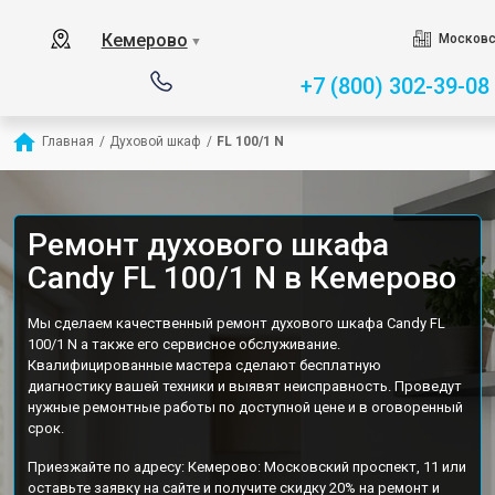
Кемерово
Московс
▼
+7 (800) 302-39-08
Главная
/
Духовой шкаф
/
FL 100/1 N
Ремонт духового шкафа
Candy FL 100/1 N в Кемерово
Мы сделаем качественный ремонт духового шкафа Candy FL
100/1 N а также его сервисное обслуживание.
Квалифицированные мастера сделают бесплатную
диагностику вашей техники и выявят неисправность. Проведут
нужные ремонтные работы по доступной цене и в оговоренный
срок.
Приезжайте по адресу: Кемерово: Московский проспект, 11 или
оставьте заявку на сайте и получите скидку 20% на ремонт и