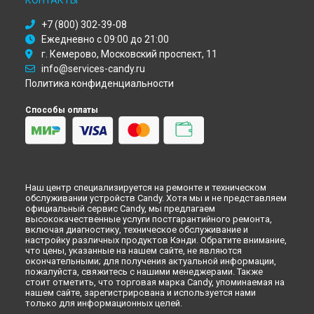
КОНТАКТЫ
Ремонт духового шкафа FL 100/1 N Candy в
Астрахани
Ремонт духового шкафа FL 100/1 N Candy в
Набережных
+7 (800) 302-39-08
Челнах
Ежедневно с 09:00 до 21:00
Ремонт духового шкафа FL 100/1 N Candy в
Липецке
г. Кемерово, Московский проспект, 11
info@services-candy.ru
Политика конфиденциальности
Способы оплаты
Наш центр специализируется на ремонте и техническом
обслуживании устройств Candy. Хотя мы и не представляем
официальный сервис Candy, мы предлагаем
высококачественные услуги постгарантийного ремонта,
включая диагностику, техническое обслуживание и
настройку различных продуктов Кэнди. Обратите внимание,
что цены, указанные на нашем сайте, не являются
окончательными; для получения актуальной информации,
пожалуйста, свяжитесь с нашими менеджерами. Также
стоит отметить, что торговая марка Candy, упоминаемая на
нашем сайте, зарегистрирована и используется нами
только для информационных целей.