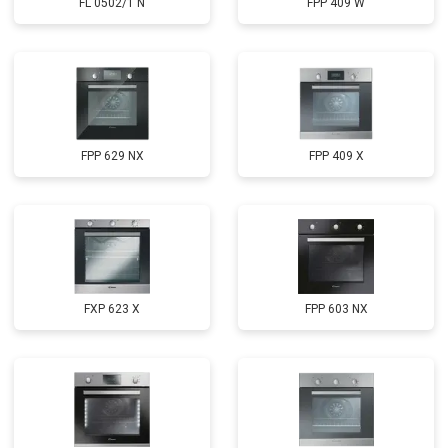
FL 0502/1 N
FPP 409 W
FPP 629 NX
FPP 409 X
FXP 623 X
FPP 603 NX