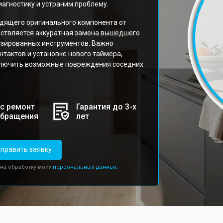
агностику и устраним проблему.
дящего оригинального компонента от
ествляется аккуратная замена вышедшего
изированных инструментов. Важно
тактов и установке нового таймера,
ключить возможные повреждения соседних
с ремонт
Гарантия до 3-х
обращения
лет
править заявку
 на обработку моих
персональных данных.