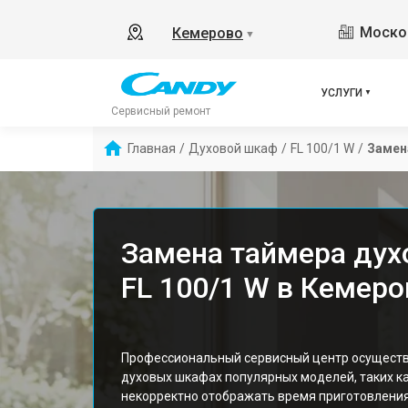
Москов
Кемерово
▼
УСЛУГИ
Сервисный ремонт
Главная
/
Духовой шкаф
/
FL 100/1 W
/
Замен
Замена таймера дух
FL 100/1 W в Кемеро
Профессиональный сервисный центр осуществ
духовых шкафах популярных моделей, таких как
некорректно отображать время приготовлени