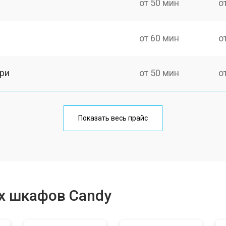
от 50 мин
о
от 60 мин
о
ри
от 50 мин
о
от 90 мин
о
Показать весь прайс
от 80 мин
о
от 50 мин
о
х шкафов Candy
от 120 мин
о