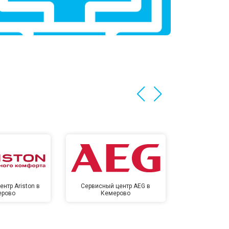
нтр Ariston в
Сервисный центр AEG в
Сервисный цен
ерово
Кемерово
Кем