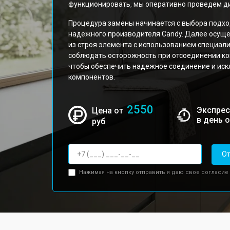
функционировать, мы оперативно проведем ди
Процедура замены начинается с выбора подхо
надежного производителя Candy. Далее осущ
из строя элемента с использованием специал
соблюдать осторожность при отсоединении кон
чтобы обеспечить надежное соединение и ис
компонентов.
2550
Экспрес
Цена от
в день 
руб
От
Нажимая на кнопку отправить я даю свое согласие