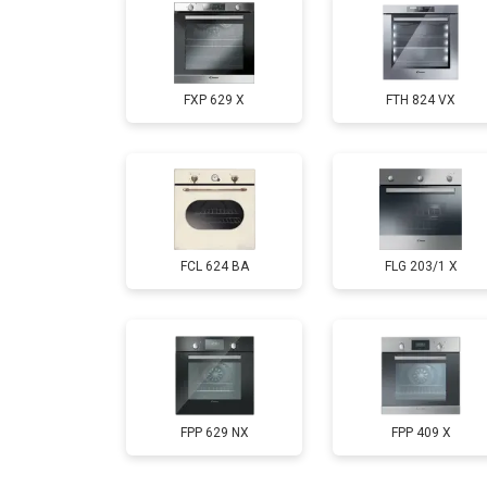
FXP 629 X
FTH 824 VX
FCL 624 BA
FLG 203/1 X
FPP 629 NX
FPP 409 X