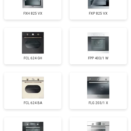
FXH 825 VX
FXP 825 VX
FCL 624 GH
FPP 403/1 W
FCL 624 BA
FLG 203/1 X