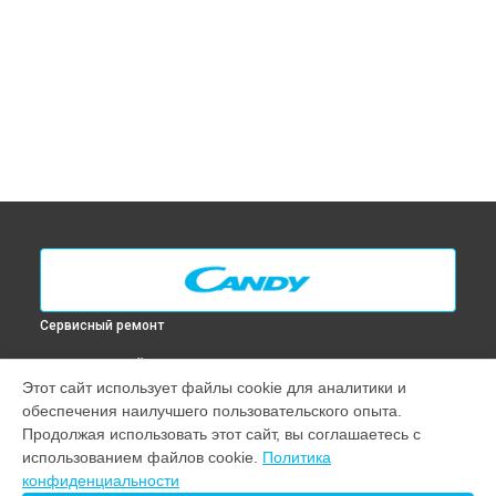
Сервисный ремонт
ВЫБЕРИ СВОЙ ГОРОД
Этот сайт использует файлы cookie для аналитики и
Замена таймера духового шкафа FL 101/1 N Candy в
обеспечения наилучшего пользовательского опыта.
Москве
Продолжая использовать этот сайт, вы соглашаетесь с
Замена таймера духового шкафа FL 101/1 N Candy в
Санкт-
использованием файлов cookie.
Политика
Петербурге
конфиденциальности
Замена таймера духового шкафа FL 101/1 N Candy в