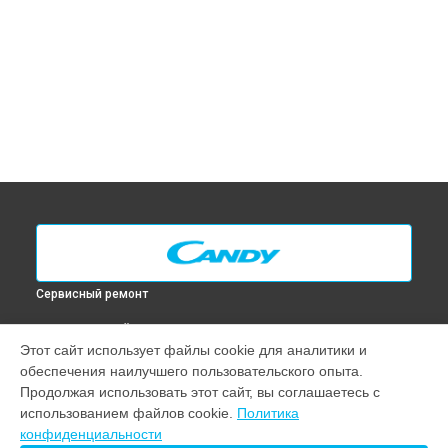
Сервисный ремонт
ВЫБЕРИ СВОЙ ГОРОД
Этот сайт использует файлы cookie для аналитики и
Замена таймера духового шкафа FL 501 N Candy в
Москве
обеспечения наилучшего пользовательского опыта.
Замена таймера духового шкафа FL 501 N Candy в
Санкт-
Продолжая использовать этот сайт, вы соглашаетесь с
Петербурге
использованием файлов cookie.
Политика
Замена таймера духового шкафа FL 501 N Candy в
конфиденциальности
Краснодаре