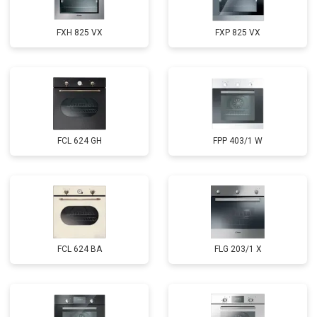
FXH 825 VX
FXP 825 VX
FCL 624 GH
FPP 403/1 W
FCL 624 BA
FLG 203/1 X