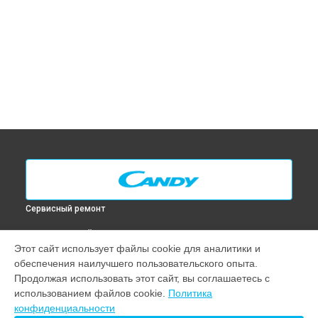
Сервисный ремонт
ВЫБЕРИ СВОЙ ГОРОД
Этот сайт использует файлы cookie для аналитики и
Замена таймера духового шкафа FNP 601 W Candy в
обеспечения наилучшего пользовательского опыта.
Москве
Продолжая использовать этот сайт, вы соглашаетесь с
Замена таймера духового шкафа FNP 601 W Candy в
Санкт-
использованием файлов cookie.
Политика
Петербурге
конфиденциальности
Замена таймера духового шкафа FNP 601 W Candy в