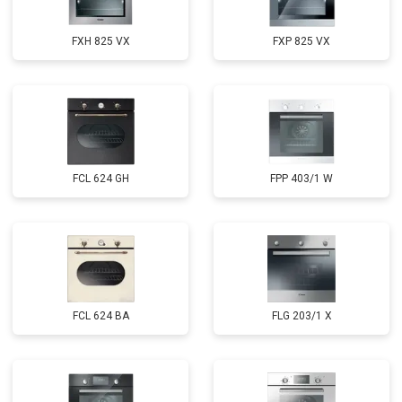
FXH 825 VX
FXP 825 VX
FCL 624 GH
FPP 403/1 W
FCL 624 BA
FLG 203/1 X