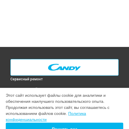
Сервисный ремонт
ВЫБЕРИ СВОЙ ГОРОД
Этот сайт использует файлы cookie для аналитики и
Диагностика духового шкафа FNP 601 X Candy в
Москве
обеспечения наилучшего пользовательского опыта.
Диагностика духового шкафа FNP 601 X Candy в
Санкт-
Продолжая использовать этот сайт, вы соглашаетесь с
Петербурге
использованием файлов cookie.
Политика
Диагностика духового шкафа FNP 601 X Candy в
конфиденциальности
Краснодаре