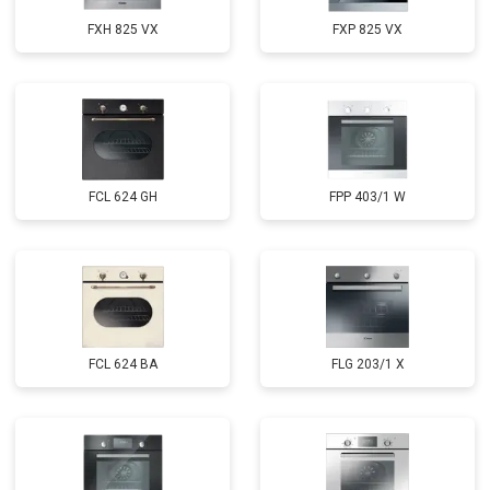
FXH 825 VX
FXP 825 VX
FCL 624 GH
FPP 403/1 W
FCL 624 BA
FLG 203/1 X