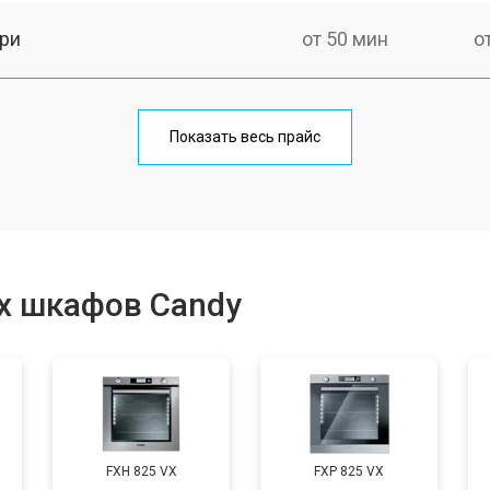
ри
от 50 мин
о
от 90 мин
о
Показать весь прайс
от 60 мин
о
от 80 мин
о
х шкафов Candy
от 50 мин
о
от 120 мин
о
FXH 825 VX
FXP 825 VX