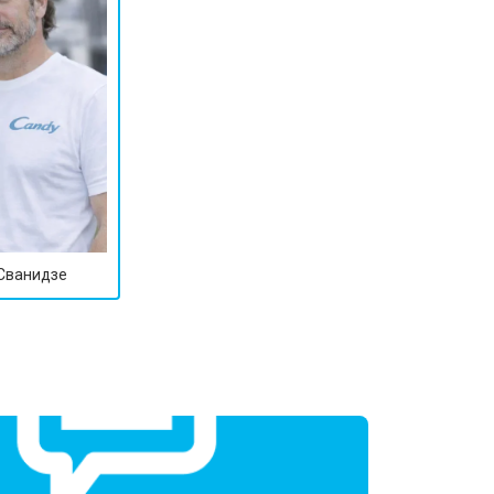
 Сванидзе