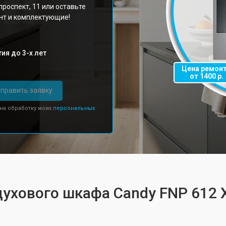
роспект, 11 или оставьте
онт и комплектующие!
ия до 3-х лет
Цена ремон
от 1400 р.
править заявку
 на обработку моих
персональных
духового шкафа Candy FNP 612 