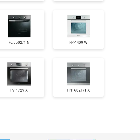
FL 0502/1 N
FPP 409 W
FVP 729 X
FPP 6021/1 X