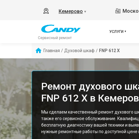
Москов
Кемерово
▼
УСЛУГИ
Сервисный ремонт
Главная
/
Духовой шкаф
/
FNP 612 X
Ремонт духового шк
FNP 612 X в Кемеро
Мы сделаем качественный ремонт духового шк
также его сервисное обслуживание. Квалифи
бесплатную диагностику вашей техники и выяв
нужные ремонтные работы по доступной цене и