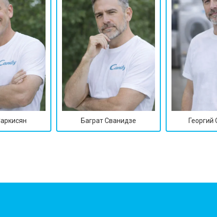
Саркисян
Баграт Сванидзе
Георгий
?