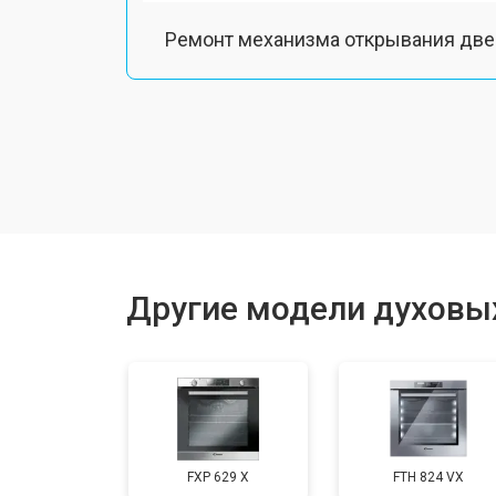
Ремонт механизма открывания две
Замена ТЭН
Замена таймера
Замена шнура питания
Другие модели духовы
Замена термодатчика
Замена панели управления
FXP 629 X
FTH 824 VX