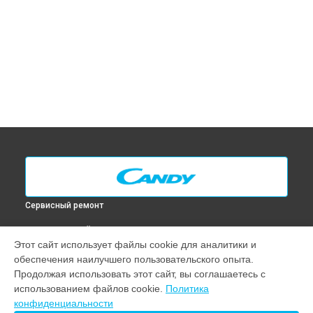
Сервисный ремонт
ВЫБЕРИ СВОЙ ГОРОД
Этот сайт использует файлы cookie для аналитики и
Замена таймера духового шкафа FNP 615 X Candy в
обеспечения наилучшего пользовательского опыта.
Москве
Продолжая использовать этот сайт, вы соглашаетесь с
Замена таймера духового шкафа FNP 615 X Candy в
Санкт-
использованием файлов cookie.
Политика
Петербурге
конфиденциальности
Замена таймера духового шкафа FNP 615 X Candy в