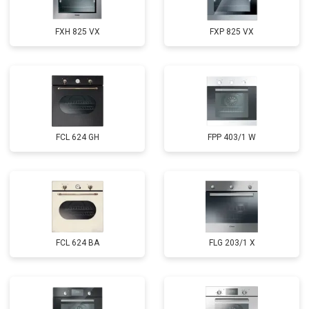
FXH 825 VX
FXP 825 VX
FCL 624 GH
FPP 403/1 W
FCL 624 BA
FLG 203/1 X