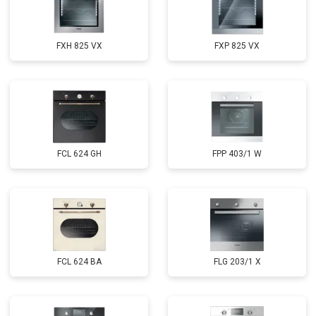
FXH 825 VX
FXP 825 VX
FCL 624 GH
FPP 403/1 W
FCL 624 BA
FLG 203/1 X