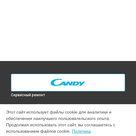
Сервисный ремонт
ВЫБЕРИ СВОЙ ГОРОД
Этот сайт использует файлы cookie для аналитики и
Замена ТЭН духового шкафа FNP 827 AL Candy в
Москве
обеспечения наилучшего пользовательского опыта.
Замена ТЭН духового шкафа FNP 827 AL Candy в
Санкт-
Продолжая использовать этот сайт, вы соглашаетесь с
Петербурге
использованием файлов cookie.
Политика
Замена ТЭН духового шкафа FNP 827 AL Candy в