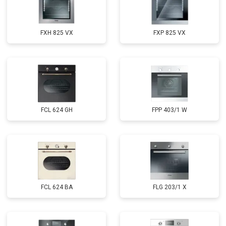
FXH 825 VX
FXP 825 VX
FCL 624 GH
FPP 403/1 W
FCL 624 BA
FLG 203/1 X