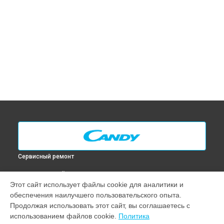
Сервисный ремонт
ВЫБЕРИ СВОЙ ГОРОД
Этот сайт использует файлы cookie для аналитики и
Замена ТЭН духового шкафа FNP 827 X Candy в
Москве
обеспечения наилучшего пользовательского опыта.
Замена ТЭН духового шкафа FNP 827 X Candy в
Санкт-
Продолжая использовать этот сайт, вы соглашаетесь с
Петербурге
использованием файлов cookie.
Политика
Замена ТЭН духового шкафа FNP 827 X Candy в