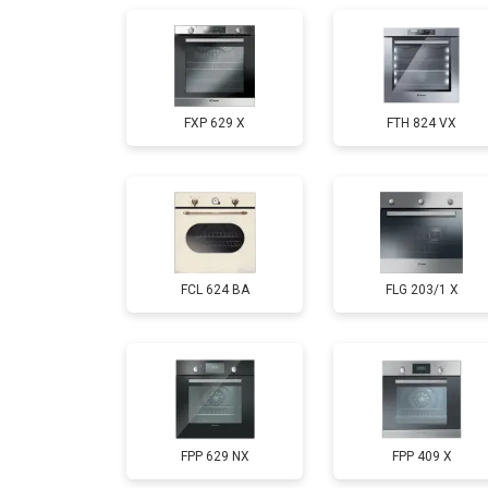
FXP 629 X
FTH 824 VX
FCL 624 BA
FLG 203/1 X
FPP 629 NX
FPP 409 X