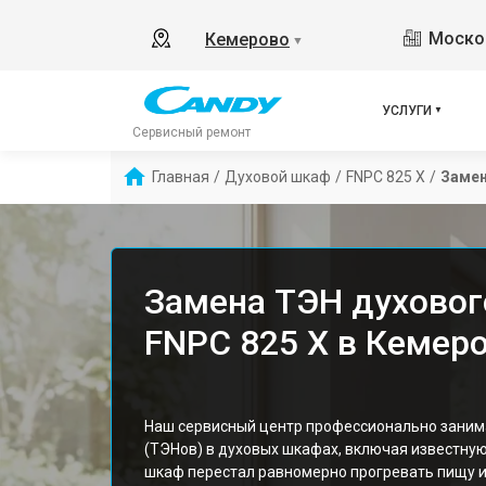
Москов
Кемерово
▼
УСЛУГИ
Сервисный ремонт
Главная
/
Духовой шкаф
/
FNPC 825 X
/
Замен
Замена ТЭН духовог
FNPC 825 X в Кемер
Наш сервисный центр профессионально заним
(ТЭНов) в духовых шкафах, включая известную
шкаф перестал равномерно прогревать пищу и