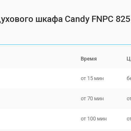
духового шкафа Candy FNPC 825
Время
Ц
от 15 мин
б
от 70 мин
о
от 100 мин
о