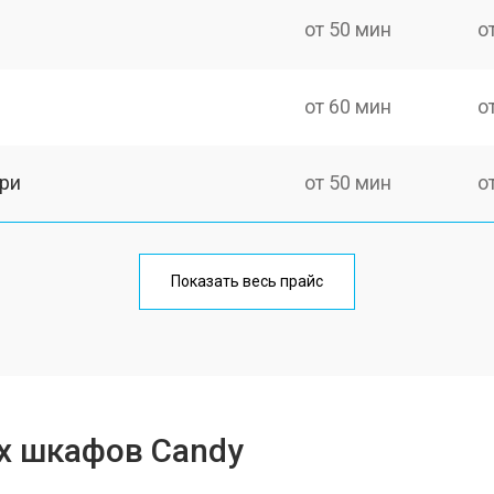
от 50 мин
о
от 60 мин
о
ри
от 50 мин
о
от 60 мин
о
Показать весь прайс
от 80 мин
о
от 50 мин
о
х шкафов Candy
от 120 мин
о