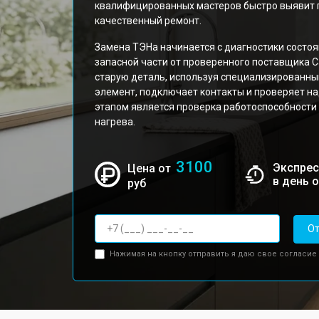
квалифицированных мастеров быстро выявит 
качественный ремонт.
Замена ТЭНа начинается с диагностики состоя
запасной части от проверенного поставщика C
старую деталь, используя специализированны
элемент, подключает контакты и проверяет 
этапом является проверка работоспособности
нагрева.
3100
Экспрес
Цена от
в день 
руб
От
Нажимая на кнопку отправить я даю свое согласие