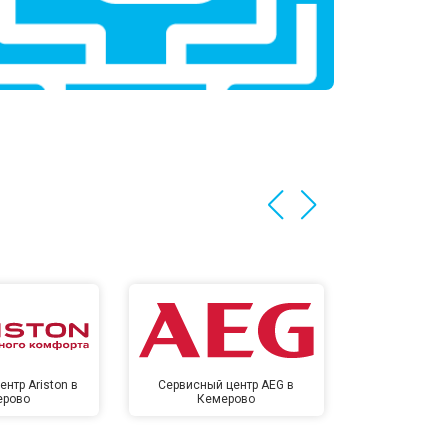
нтр Ariston в
Сервисный центр AEG в
Сервисный цен
ерово
Кемерово
Кем