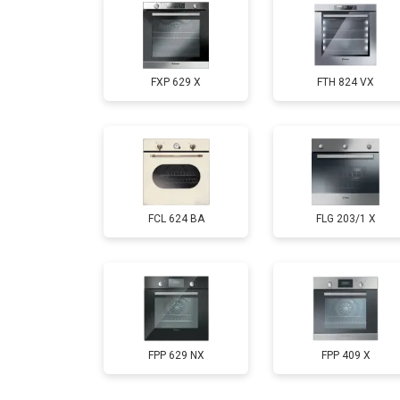
FXP 629 X
FTH 824 VX
FCL 624 BA
FLG 203/1 X
FPP 629 NX
FPP 409 X