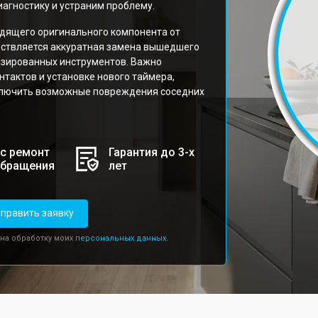
агностику и устраним проблему.
дящего оригинального компонента от
ествляется аккуратная замена вышедшего
изированных инструментов. Важно
тактов и установке нового таймера,
ключить возможные повреждения соседних
с ремонт
Гарантия до 3-х
обращения
лет
править заявку
 на обработку моих
персональных данных.