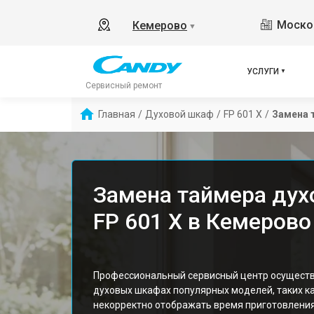
Москов
Кемерово
▼
УСЛУГИ
Сервисный ремонт
Главная
/
Духовой шкаф
/
FP 601 X
/
Замена 
Замена таймера дух
FP 601 X в Кемерово
Профессиональный сервисный центр осуществ
духовых шкафах популярных моделей, таких как
некорректно отображать время приготовлени