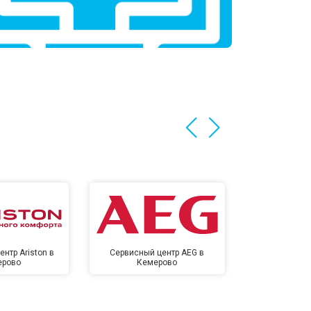
нтр Ariston в
Сервисный центр AEG в
Сервисный цен
ерово
Кемерово
Кем