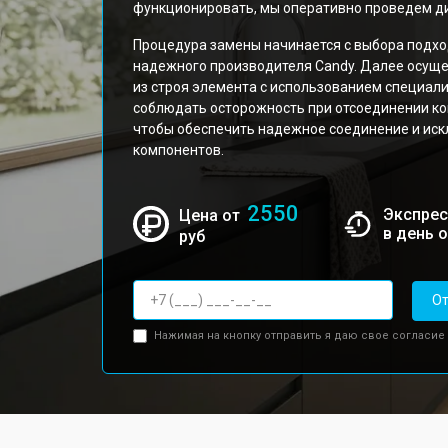
функционировать, мы оперативно проведем ди
Процедура замены начинается с выбора подхо
надежного производителя Candy. Далее осущ
из строя элемента с использованием специал
соблюдать осторожность при отсоединении кон
чтобы обеспечить надежное соединение и ис
компонентов.
2550
Экспрес
Цена от
в день 
руб
От
Нажимая на кнопку отправить я даю свое согласие