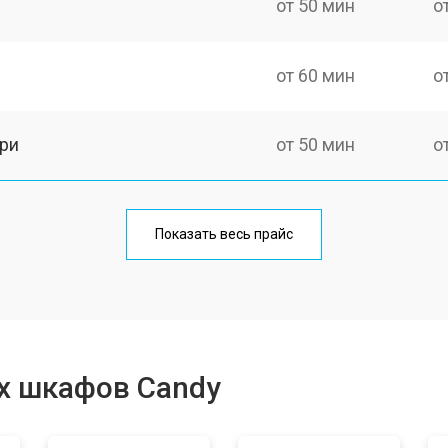
от 50 мин
о
от 60 мин
о
ри
от 50 мин
о
от 90 мин
о
Показать весь прайс
от 80 мин
о
от 50 мин
о
х шкафов Candy
от 120 мин
о