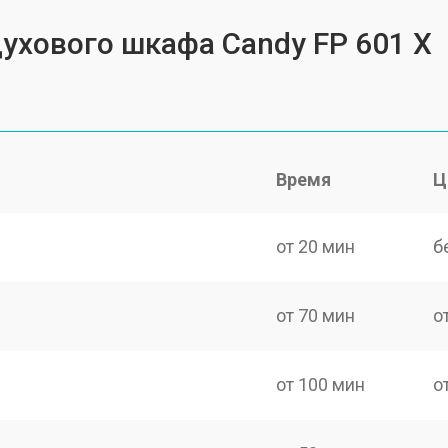
духового шкафа Candy FP 601 X
Время
Ц
от 20 мин
б
от 70 мин
о
от 100 мин
о