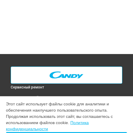
Сервисный ремонт
ВЫБЕРИ СВОЙ ГОРОД
Этот сайт использует файлы cookie для аналитики и
Замена таймера духового шкафа FPC 825 AL Candy в
обеспечения наилучшего пользовательского опыта.
Москве
Продолжая использовать этот сайт, вы соглашаетесь с
Замена таймера духового шкафа FPC 825 AL Candy в
Санкт-
использованием файлов cookie.
Политика
Петербурге
конфиденциальности
Замена таймера духового шкафа FPC 825 AL Candy в