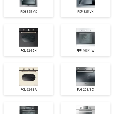
FXH 825 VX
FXP 825 VX
FCL 624 GH
FPP 403/1 W
FCL 624 BA
FLG 203/1 X