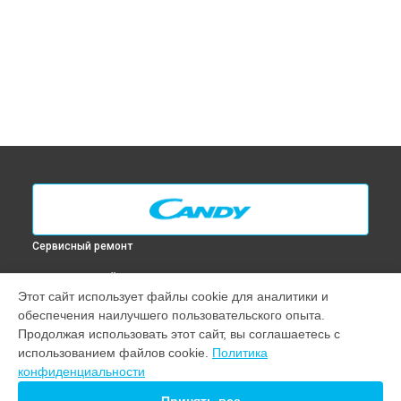
Сервисный ремонт
ВЫБЕРИ СВОЙ ГОРОД
Этот сайт использует файлы cookie для аналитики и
Диагностика духового шкафа FPP 602 X Candy в
Москве
обеспечения наилучшего пользовательского опыта.
Диагностика духового шкафа FPP 602 X Candy в
Санкт-
Продолжая использовать этот сайт, вы соглашаетесь с
Петербурге
использованием файлов cookie.
Политика
Диагностика духового шкафа FPP 602 X Candy в
конфиденциальности
Краснодаре