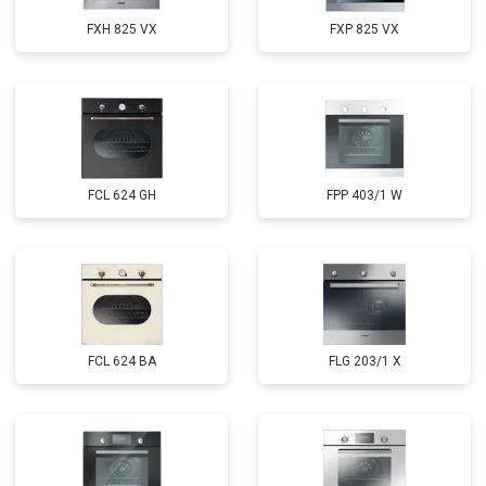
FXH 825 VX
FXP 825 VX
FCL 624 GH
FPP 403/1 W
FCL 624 BA
FLG 203/1 X