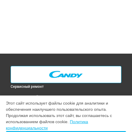
Сервисный ремонт
ВЫБЕРИ СВОЙ ГОРОД
Этот сайт использует файлы cookie для аналитики и
Замена таймера духового шкафа FPP 609 X Candy в
Москве
обеспечения наилучшего пользовательского опыта.
Замена таймера духового шкафа FPP 609 X Candy в
Санкт-
Продолжая использовать этот сайт, вы соглашаетесь с
Петербурге
использованием файлов cookie.
Политика
Замена таймера духового шкафа FPP 609 X Candy в
конфиденциальности
Краснодаре