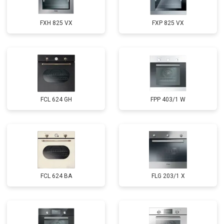
FXH 825 VX
FXP 825 VX
FCL 624 GH
FPP 403/1 W
FCL 624 BA
FLG 203/1 X