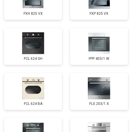
FXH 825 VX
FXP 825 VX
FCL 624 GH
FPP 403/1 W
FCL 624 BA
FLG 203/1 X