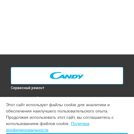
Сервисный ремонт
ВЫБЕРИ СВОЙ ГОРОД
Этот сайт использует файлы cookie для аналитики и
Замена таймера духового шкафа FPP 629 NX Candy в
обеспечения наилучшего пользовательского опыта.
Москве
Продолжая использовать этот сайт, вы соглашаетесь с
Замена таймера духового шкафа FPP 629 NX Candy в
Санкт-
использованием файлов cookie.
Политика
Петербурге
конфиденциальности
Замена таймера духового шкафа FPP 629 NX Candy в