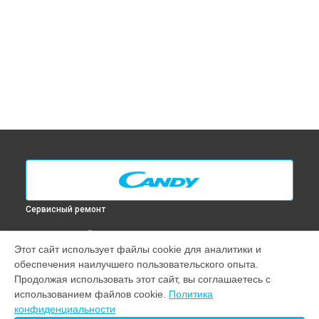
Сервисный ремонт
ВЫБЕРИ СВОЙ ГОРОД
Этот сайт использует файлы cookie для аналитики и
Замена таймера духового шкафа FPP 629 X Candy в
Москве
обеспечения наилучшего пользовательского опыта.
Замена таймера духового шкафа FPP 629 X Candy в
Санкт-
Продолжая использовать этот сайт, вы соглашаетесь с
Петербурге
использованием файлов cookie.
Политика
Замена таймера духового шкафа FPP 629 X Candy в
конфиденциальности
Краснодаре