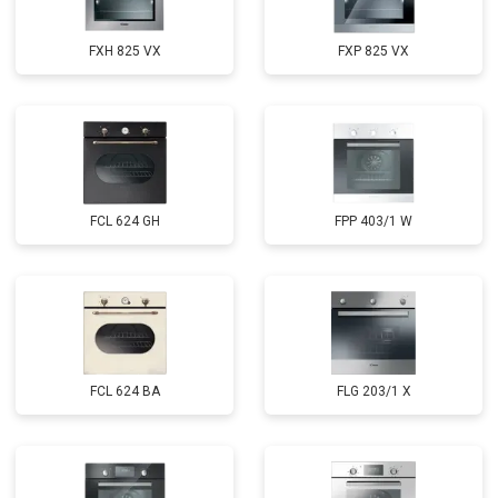
FXH 825 VX
FXP 825 VX
FCL 624 GH
FPP 403/1 W
FCL 624 BA
FLG 203/1 X