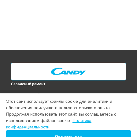
Сервисный ремонт
ВЫБЕРИ СВОЙ ГОРОД
Этот сайт использует файлы cookie для аналитики и
Диагностика духового шкафа FS 828 ZEN Candy в
Москве
обеспечения наилучшего пользовательского опыта.
Диагностика духового шкафа FS 828 ZEN Candy в
Санкт-
Продолжая использовать этот сайт, вы соглашаетесь с
Петербурге
использованием файлов cookie.
Политика
Диагностика духового шкафа FS 828 ZEN Candy в
конфиденциальности
Краснодаре