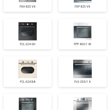
FXH 825 VX
FXP 825 VX
FCL 624 GH
FPP 403/1 W
FCL 624 BA
FLG 203/1 X