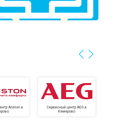
нтр Ariston в
Сервисный центр AEG в
Сервисный цен
ерово
Кемерово
Кем