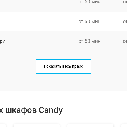
от 50 мин
о
от 60 мин
о
ри
от 50 мин
о
от 90 мин
о
Показать весь прайс
от 80 мин
о
от 50 мин
о
х шкафов Candy
от 120 мин
о