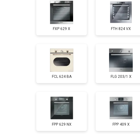
FXP 629 X
FTH 824 VX
FCL 624 BA
FLG 203/1 X
FPP 629 NX
FPP 409 X