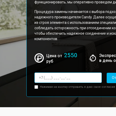
функционировать, мы оперативно проведем ди
Процедура замены начинается с выбора подхо
надежного производителя Candy. Далее осущ
из строя элемента с использованием специал
соблюдать осторожность при отсоединении кон
чтобы обеспечить надежное соединение и ис
компонентов.
2550
Экспрес
Цена от
в день 
руб
От
Нажимая на кнопку отправить я даю свое согласие