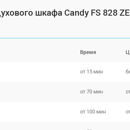
духового шкафа Candy FS 828 Z
Время
Ц
от 15 мин
б
от 70 мин
о
от 100 мин
о