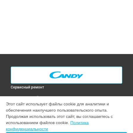
Сервисный ремонт
ВЫБЕРИ СВОЙ ГОРОД
Этот сайт использует файлы cookie для аналитики и
Замена таймера духового шкафа FST 100 N Candy в
обеспечения наилучшего пользовательского опыта.
Москве
Продолжая использовать этот сайт, вы соглашаетесь с
Замена таймера духового шкафа FST 100 N Candy в
Санкт-
использованием файлов cookie.
Политика
Петербурге
конфиденциальности
Замена таймера духового шкафа FST 100 N Candy в