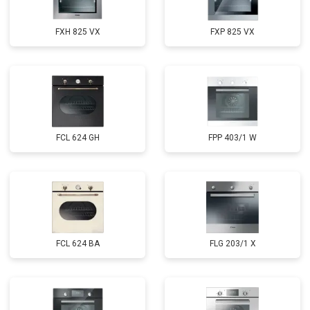
FXH 825 VX
FXP 825 VX
FCL 624 GH
FPP 403/1 W
FCL 624 BA
FLG 203/1 X