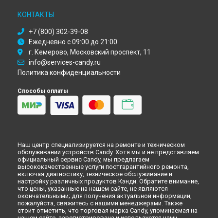
Ремонт духового шкафа FST 247/1 X Candy в
Рязани
КОНТАКТЫ
Ремонт духового шкафа FST 247/1 X Candy в
Астрахани
Ремонт духового шкафа FST 247/1 X Candy в
Набережных
+7 (800) 302-39-08
Челнах
Ежедневно с 09:00 до 21:00
Ремонт духового шкафа FST 247/1 X Candy в
Липецке
г. Кемерово, Московский проспект, 11
info@services-candy.ru
Политика конфиденциальности
Способы оплаты
Наш центр специализируется на ремонте и техническом
обслуживании устройств Candy. Хотя мы и не представляем
официальный сервис Candy, мы предлагаем
высококачественные услуги постгарантийного ремонта,
включая диагностику, техническое обслуживание и
настройку различных продуктов Кэнди. Обратите внимание,
что цены, указанные на нашем сайте, не являются
окончательными; для получения актуальной информации,
пожалуйста, свяжитесь с нашими менеджерами. Также
стоит отметить, что торговая марка Candy, упоминаемая на
нашем сайте, зарегистрирована и используется нами