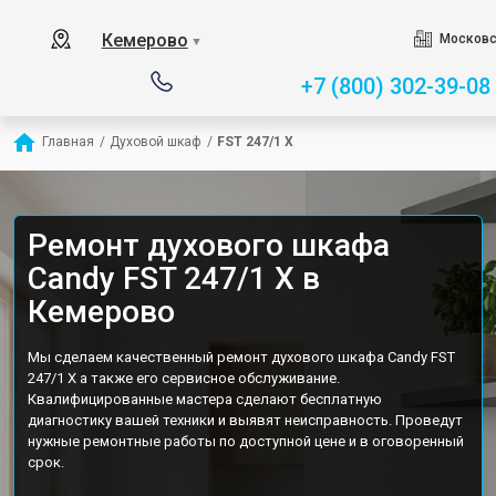
Кемерово
Московс
▼
+7 (800) 302-39-08
Главная
/
Духовой шкаф
/
FST 247/1 X
Ремонт духового шкафа
Candy FST 247/1 X в
Кемерово
Мы сделаем качественный ремонт духового шкафа Candy FST
247/1 X а также его сервисное обслуживание.
Квалифицированные мастера сделают бесплатную
диагностику вашей техники и выявят неисправность. Проведут
нужные ремонтные работы по доступной цене и в оговоренный
срок.