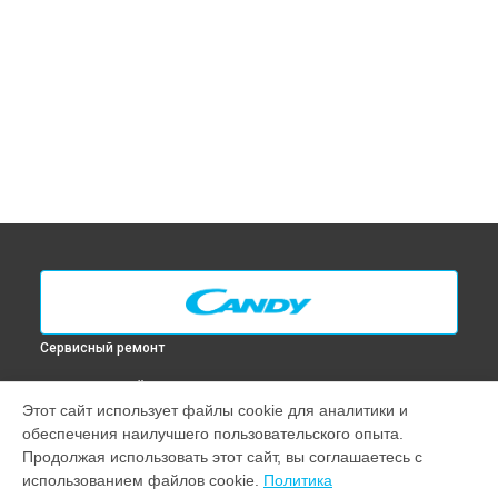
Сервисный ремонт
ВЫБЕРИ СВОЙ ГОРОД
Этот сайт использует файлы cookie для аналитики и
Замена ТЭН духового шкафа FVP 727 X Candy в
Москве
обеспечения наилучшего пользовательского опыта.
Замена ТЭН духового шкафа FVP 727 X Candy в
Санкт-
Продолжая использовать этот сайт, вы соглашаетесь с
Петербурге
использованием файлов cookie.
Политика
Замена ТЭН духового шкафа FVP 727 X Candy в
Краснодаре