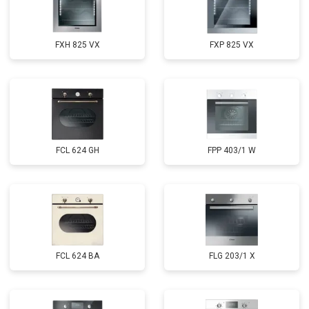
FXH 825 VX
FXP 825 VX
FCL 624 GH
FPP 403/1 W
FCL 624 BA
FLG 203/1 X