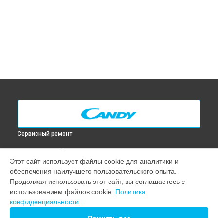
Сервисный ремонт
ВЫБЕРИ СВОЙ ГОРОД
Этот сайт использует файлы cookie для аналитики и
Диагностика духового шкафа FXH 825 VX Candy в
Москве
обеспечения наилучшего пользовательского опыта.
Диагностика духового шкафа FXH 825 VX Candy в
Санкт-
Продолжая использовать этот сайт, вы соглашаетесь с
Петербурге
использованием файлов cookie.
Политика
Диагностика духового шкафа FXH 825 VX Candy в
конфиденциальности
Краснодаре