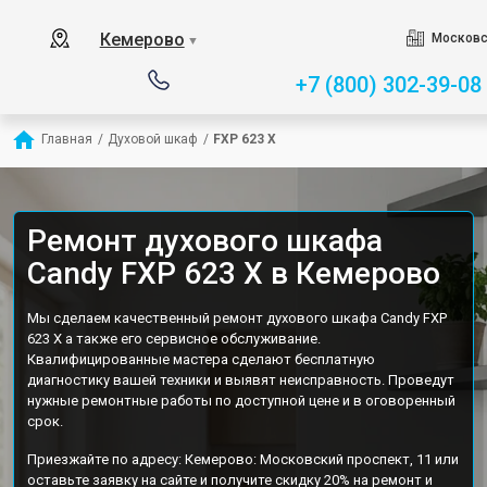
Кемерово
Московс
▼
+7 (800) 302-39-08
Главная
/
Духовой шкаф
/
FXP 623 X
Ремонт духового шкафа
Candy FXP 623 X в Кемерово
Мы сделаем качественный ремонт духового шкафа Candy FXP
623 X а также его сервисное обслуживание.
Квалифицированные мастера сделают бесплатную
диагностику вашей техники и выявят неисправность. Проведут
нужные ремонтные работы по доступной цене и в оговоренный
срок.
Приезжайте по адресу: Кемерово: Московский проспект, 11 или
оставьте заявку на сайте и получите скидку 20% на ремонт и