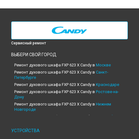
Сервисный ремонт
ВЫБЕРИ СВОЙ ГОРОД
Ремонт духового шкафа FXP 623 X Candy в
Москве
Ремонт духового шкафа FXP 623 X Candy в
Санкт-
Петербурге
Ремонт духового шкафа FXP 623 X Candy в
Краснодаре
Ремонт духового шкафа FXP 623 X Candy в
Ростове-на-
Дону
Ремонт духового шкафа FXP 623 X Candy в
Нижнем
Новгороде
Ремонт духового шкафа FXP 623 X Candy в
Новосибирске
Ремонт духового шкафа FXP 623 X Candy в
Челябинске
УСТРОЙСТВА
Ремонт духового шкафа FXP 623 X Candy в
Екатеринбурге
Ремонт духового шкафа FXP 623 X Candy в
Казани