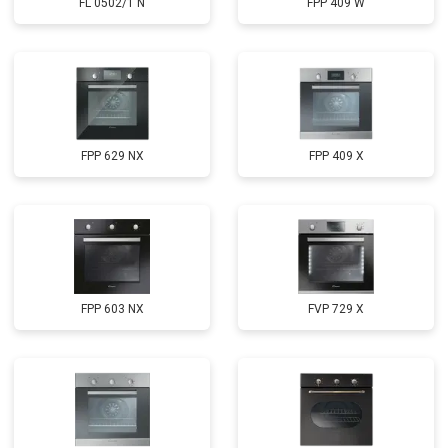
FL 0502/1 N
FPP 409 W
FPP 629 NX
FPP 409 X
FPP 603 NX
FVP 729 X