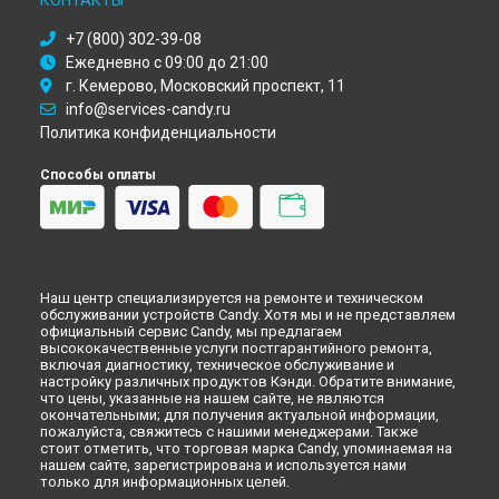
КОНТАКТЫ
Ремонт духового шкафа FXP 623 X Candy в
Астрахани
Ремонт духового шкафа FXP 623 X Candy в
Набережных
+7 (800) 302-39-08
Челнах
Ежедневно с 09:00 до 21:00
Ремонт духового шкафа FXP 623 X Candy в
Липецке
г. Кемерово, Московский проспект, 11
info@services-candy.ru
Политика конфиденциальности
Способы оплаты
Наш центр специализируется на ремонте и техническом
обслуживании устройств Candy. Хотя мы и не представляем
официальный сервис Candy, мы предлагаем
высококачественные услуги постгарантийного ремонта,
включая диагностику, техническое обслуживание и
настройку различных продуктов Кэнди. Обратите внимание,
что цены, указанные на нашем сайте, не являются
окончательными; для получения актуальной информации,
пожалуйста, свяжитесь с нашими менеджерами. Также
стоит отметить, что торговая марка Candy, упоминаемая на
нашем сайте, зарегистрирована и используется нами
только для информационных целей.