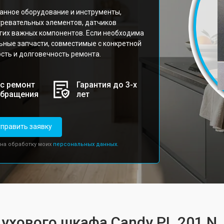
анное оборудование и инструменты,
гревательных элементов, датчиков
угих важных компонентов. Если необходима
ьные запчасти, совместимые с конкретной
сть и долговечность ремонта.
с ремонт
Гарантия до 3-х
обращения
лет
править заявку
 на обработку моих
персональных данных.
духового шкафа Candy PL 201 N