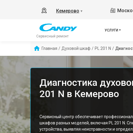
Москов
Кемерово
▼
УСЛУГИ
Сервисный ремонт
Главная
/
Духовой шкаф
/
PL 201 N
/
Диагнос
Диагностика духово
201 N в Кемерово
Сервисный центр обеспечивает профессионал
шкафов разных моделей, включая PL 201 N. С
устройства, выявляя неисправности и определ