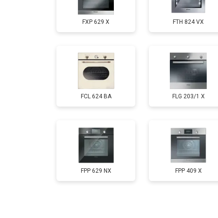
FXP 629 X
FTH 824 VX
FCL 624 BA
FLG 203/1 X
FPP 629 NX
FPP 409 X