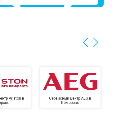
нтр Ariston в
Сервисный центр AEG в
Сервисный цен
ерово
Кемерово
Кем