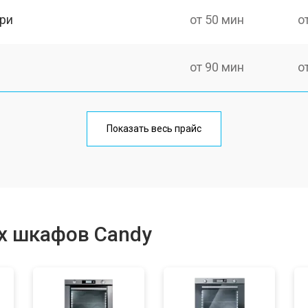
ри
от 50 мин
о
от 90 мин
о
от 60 мин
о
Показать весь прайс
от 80 мин
о
от 50 мин
о
х шкафов Candy
от 120 мин
о