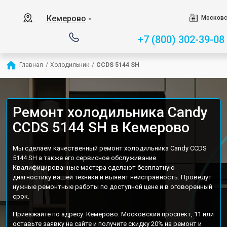
Кемерово
Московс
▼
+7 (800) 302-39-08
Главная
/
Холодильник
/
CCDS 5144 SH
Ремонт холодильника Candy
CCDS 5144 SH в Кемерово
Мы сделаем качественный ремонт холодильника Candy CCDS
5144 SH а также его сервисное обслуживание.
Квалифицированные мастера сделают бесплатную
диагностику вашей техники и выявят неисправность. Проведут
нужные ремонтные работы по доступной цене и в оговоренный
срок.
Приезжайте по адресу: Кемерово: Московский проспект, 11 или
оставьте заявку на сайте и получите скидку 20% на ремонт и