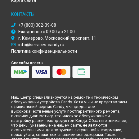
Карта сайта
Ремонт холодильника CCDS 5144 SH Candy в
Новокузнецке
Ремонт холодильника CCDS 5144 SH Candy в
Рязани
КОНТАКТЫ
Ремонт холодильника CCDS 5144 SH Candy в
Астрахани
Ремонт холодильника CCDS 5144 SH Candy в
Набережных
+7 (800) 302-39-08
Челнах
Ежедневно с 09:00 до 21:00
Ремонт холодильника CCDS 5144 SH Candy в
Липецке
г. Кемерово, Московский проспект, 11
info@services-candy.ru
Политика конфиденциальности
Способы оплаты
Наш центр специализируется на ремонте и техническом
обслуживании устройств Candy. Хотя мы и не представляем
официальный сервис Candy, мы предлагаем
высококачественные услуги постгарантийного ремонта,
включая диагностику, техническое обслуживание и
настройку различных продуктов Кэнди. Обратите внимание,
что цены, указанные на нашем сайте, не являются
окончательными; для получения актуальной информации,
пожалуйста, свяжитесь с нашими менеджерами. Также