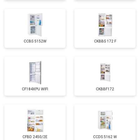
CCBS 5152W
CKBBS 172 F
CF184XPU WIFI
CKBBF172
CFBD 2450/2E
CCDS 5162 W