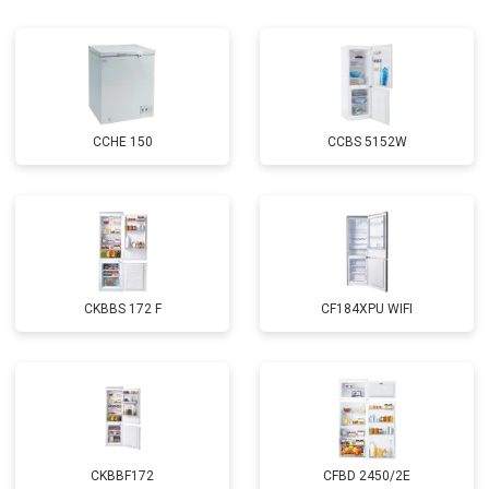
Замена реле
от 2550 ₽
Заказать
Устранение утечки хладагента
от 1900 ₽
Заказать
CCHE 150
CCBS 5152W
CKBBS 172 F
CF184XPU WIFI
CKBBF172
CFBD 2450/2E