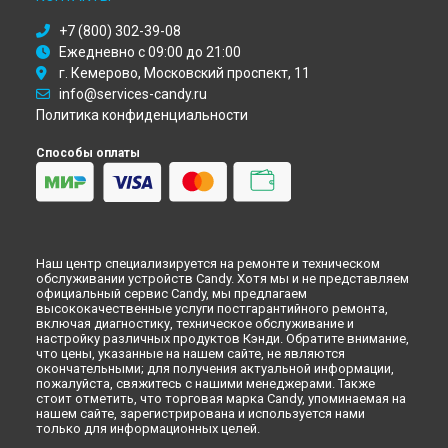
Челнах
+7 (800) 302-39-08
Ремонт холодильника CKBBS 100 Candy в
Липецке
Ежедневно с 09:00 до 21:00
г. Кемерово, Московский проспект, 11
info@services-candy.ru
Политика конфиденциальности
Способы оплаты
Наш центр специализируется на ремонте и техническом
обслуживании устройств Candy. Хотя мы и не представляем
официальный сервис Candy, мы предлагаем
высококачественные услуги постгарантийного ремонта,
включая диагностику, техническое обслуживание и
настройку различных продуктов Кэнди. Обратите внимание,
что цены, указанные на нашем сайте, не являются
окончательными; для получения актуальной информации,
пожалуйста, свяжитесь с нашими менеджерами. Также
стоит отметить, что торговая марка Candy, упоминаемая на
нашем сайте, зарегистрирована и используется нами
только для информационных целей.