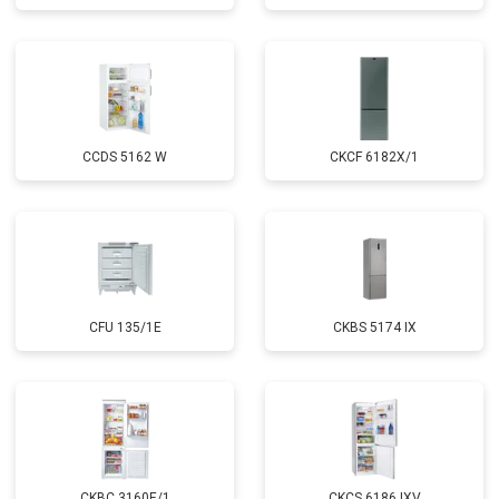
CCDS 5162 W
CKCF 6182X/1
CFU 135/1E
CKBS 5174 IX
CKBC 3160E/1
CKCS 6186 IXV