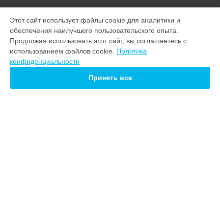
УСТРОЙСТВА
Этот сайт использует файлы cookie для аналитики и
обеспечения наилучшего пользовательского опыта.
Варочная панель
Продолжая использовать этот сайт, вы соглашаетесь с
Водонагреватель
использованием файлов cookie.
Политика
Духовой шкаф
конфиденциальности
Кухонная плита
Микроволновая печь
Принять все
Посудомоечная машина
Стиральная машина
Холодильник
Телевизор
Сушильная машина
Морозильная камера
СТРАНИЦЫ
Цены
Гарантия
Доставка
Контакты
Мастера