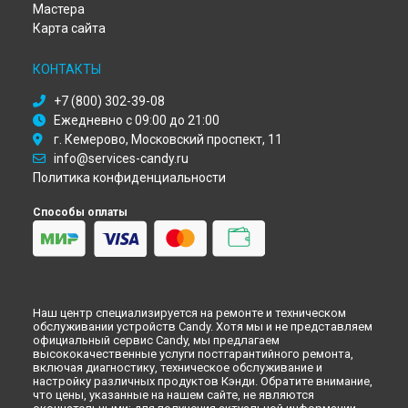
Иркутске
Мастера
Ремонт микроволновой печи CMC 2895 DS Candy в
Самаре
Карта сайта
Ремонт микроволновой печи CMC 2895 DS Candy в
Омске
Ремонт микроволновой печи CMC 2895 DS Candy в
КОНТАКТЫ
Красноярске
Ремонт микроволновой печи CMC 2895 DS Candy в
+7 (800) 302-39-08
Перми
Ежедневно с 09:00 до 21:00
Ремонт микроволновой печи CMC 2895 DS Candy в
Ульяновске
г. Кемерово, Московский проспект, 11
Ремонт микроволновой печи CMC 2895 DS Candy в
info@services-candy.ru
Кирове
Политика конфиденциальности
Ремонт микроволновой печи CMC 2895 DS Candy в
Оренбурге
Способы оплаты
Ремонт микроволновой печи CMC 2895 DS Candy в
Кемерово
Ремонт микроволновой печи CMC 2895 DS Candy в
Новокузнецке
Ремонт микроволновой печи CMC 2895 DS Candy в
Рязани
Ремонт микроволновой печи CMC 2895 DS Candy в
Наш центр специализируется на ремонте и техническом
Астрахани
обслуживании устройств Candy. Хотя мы и не представляем
официальный сервис Candy, мы предлагаем
Ремонт микроволновой печи CMC 2895 DS Candy в
высококачественные услуги постгарантийного ремонта,
Набережных Челнах
включая диагностику, техническое обслуживание и
настройку различных продуктов Кэнди. Обратите внимание,
Ремонт микроволновой печи CMC 2895 DS Candy в
Липецке
что цены, указанные на нашем сайте, не являются