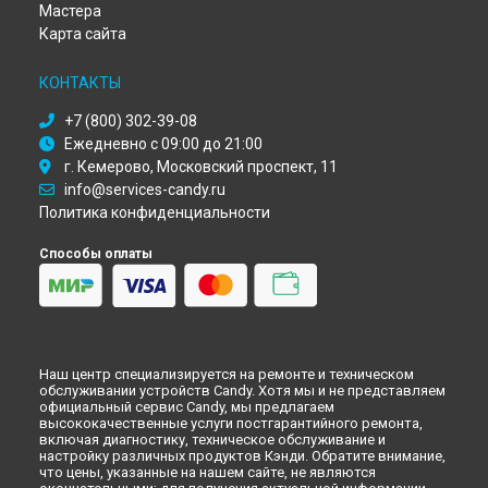
Мастера
Ремонт микроволновой печи CMG 25 DCB Candy в
Омске
Карта сайта
Ремонт микроволновой печи CMG 25 DCB Candy в
Красноярске
КОНТАКТЫ
Ремонт микроволновой печи CMG 25 DCB Candy в
Перми
Ремонт микроволновой печи CMG 25 DCB Candy в
+7 (800) 302-39-08
Ульяновске
Ежедневно с 09:00 до 21:00
Ремонт микроволновой печи CMG 25 DCB Candy в
Кирове
г. Кемерово, Московский проспект, 11
Ремонт микроволновой печи CMG 25 DCB Candy в
info@services-candy.ru
Оренбурге
Политика конфиденциальности
Ремонт микроволновой печи CMG 25 DCB Candy в
Кемерово
Способы оплаты
Ремонт микроволновой печи CMG 25 DCB Candy в
Новокузнецке
Ремонт микроволновой печи CMG 25 DCB Candy в
Рязани
Ремонт микроволновой печи CMG 25 DCB Candy в
Астрахани
Наш центр специализируется на ремонте и техническом
Ремонт микроволновой печи CMG 25 DCB Candy в
обслуживании устройств Candy. Хотя мы и не представляем
Набережных Челнах
официальный сервис Candy, мы предлагаем
Ремонт микроволновой печи CMG 25 DCB Candy в
Липецке
высококачественные услуги постгарантийного ремонта,
включая диагностику, техническое обслуживание и
настройку различных продуктов Кэнди. Обратите внимание,
что цены, указанные на нашем сайте, не являются