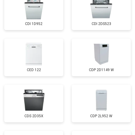
Замена нижнего уплотнителя
от 1000 ₽
Заказать
дверцы
Замена заливного шланга с
от 1100 ₽
Заказать
системой Аквастоп
CDI 1D952
CDI 2DS523
Замена заливного шланга
от 850 ₽
Заказать
Диагностика
бесплатно
Заказать
CED 122
CDP 2D1149 W
CDS 2D35X
CDP 2L952 W