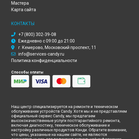
Иркутске
Мастера
Ремонт посудомоечной машины CDI 2DS36 Candy в
Самаре
Карта сайта
Ремонт посудомоечной машины CDI 2DS36 Candy в
Омске
Ремонт посудомоечной машины CDI 2DS36 Candy в
КОНТАКТЫ
Красноярске
Ремонт посудомоечной машины CDI 2DS36 Candy в
+7 (800) 302-39-08
Перми
Ежедневно с 09:00 до 21:00
Ремонт посудомоечной машины CDI 2DS36 Candy в
Ульяновске
г. Кемерово, Московский проспект, 11
Ремонт посудомоечной машины CDI 2DS36 Candy в
info@services-candy.ru
Кирове
Политика конфиденциальности
Ремонт посудомоечной машины CDI 2DS36 Candy в
Оренбурге
Способы оплаты
Ремонт посудомоечной машины CDI 2DS36 Candy в
Кемерово
Ремонт посудомоечной машины CDI 2DS36 Candy в
Новокузнецке
Ремонт посудомоечной машины CDI 2DS36 Candy в
Рязани
Ремонт посудомоечной машины CDI 2DS36 Candy в
Наш центр специализируется на ремонте и техническом
Астрахани
обслуживании устройств Candy. Хотя мы и не представляем
официальный сервис Candy, мы предлагаем
Ремонт посудомоечной машины CDI 2DS36 Candy в
высококачественные услуги постгарантийного ремонта,
Набережных Челнах
включая диагностику, техническое обслуживание и
настройку различных продуктов Кэнди. Обратите внимание,
Ремонт посудомоечной машины CDI 2DS36 Candy в
что цены, указанные на нашем сайте, не являются
Липецке