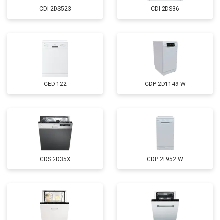
Замена заливного шланга
от 850 ₽
Заказать
CDI 2DS523
CDI 2DS36
Диагностика
бесплатно
Заказать
CED 122
CDP 2D1149 W
CDS 2D35X
CDP 2L952 W