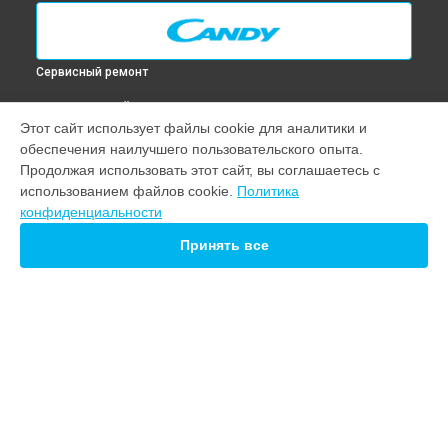
Сервисный ремонт
ВЫБЕРИ СВОЙ ГОРОД
Этот сайт использует файлы cookie для аналитики и
Замена блока управления посудомоечной машины CDIJV
обеспечения наилучшего пользовательского опыта.
2T1145 Candy в
Москве
Продолжая использовать этот сайт, вы соглашаетесь с
Замена блока управления посудомоечной машины CDIJV
использованием файлов cookie.
Политика
2T1145 Candy в
Санкт-Петербурге
конфиденциальности
Замена блока управления посудомоечной машины CDIJV
2T1145 Candy в
Краснодаре
Принять все
Замена блока управления посудомоечной машины CDIJV
2T1145 Candy в
Ростове-на-Дону
Замена блока управления посудомоечной машины CDIJV
2T1145 Candy в
Нижнем Новгороде
Замена блока управления посудомоечной машины CDIJV
УСТРОЙСТВА
2T1145 Candy в
Новосибирске
Замена блока управления посудомоечной машины CDIJV
Варочная панель
2T1145 Candy в
Челябинске
Водонагреватель
Замена блока управления посудомоечной машины CDIJV
Духовой шкаф
2T1145 Candy в
Екатеринбурге