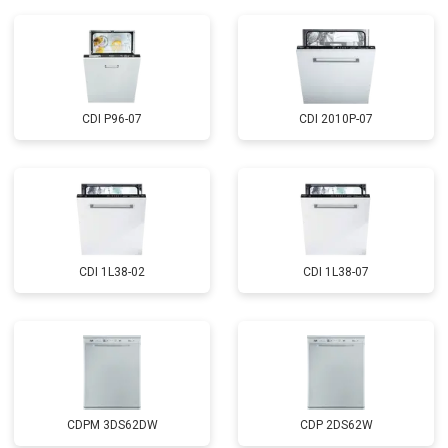
Замена платы сенсорного
от 1100 ₽
Заказать
управления
Замена водоприёмника
от 2450 ₽
Заказать
Замена панели управления
от 1550 ₽
Заказать
CDI P96-07
CDI 2010P-07
Замена ТЭН
от 1750 ₽
Заказать
Ремонт/замена датчика
от 1590 ₽
Заказать
температуры
Замена замка
от 1600 ₽
Заказать
Ремонт электропроводки
от 1250 ₽
Заказать
CDI 1L38-02
CDI 1L38-07
Замена шнура питания
от 1000 ₽
Заказать
Корпусный ремонт (замена резинок,
от 850 ₽
Заказать
креплений, кнопок)
Ремонт платы управления
от 2590 ₽
Заказать
(восстановление)
Замена датчика мутности
от 1900 ₽
Заказать
CDPM 3DS62DW
CDP 2DS62W