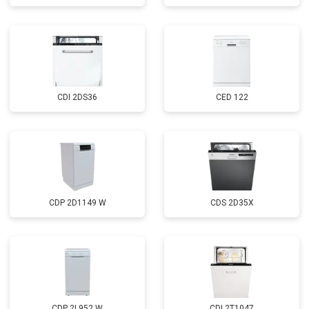
Диагностика
бесплатно
Заказать
CDI 2DS36
CED 122
CDP 2D1149 W
CDS 2D35X
CDP 2L952 W
CDI 2T1047