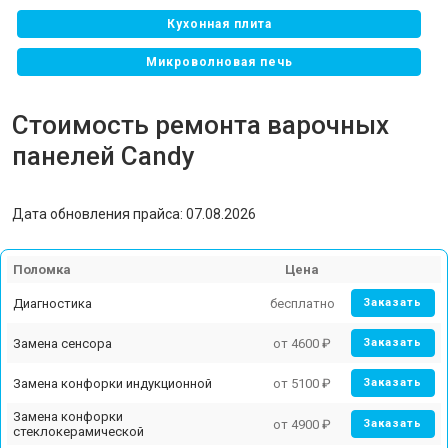
Кухонная плита
Микроволновая печь
Посудомоечная машина
Стоимость ремонта варочных
Стиральная машина
панелей Candy
Холодильник
Дата обновления прайса: 07.08.2026
Телевизор
Сушильная машина
Поломка
Цена
Морозильная камера
Диагностика
бесплатно
Заказать
Замена сенсора
от 4600 ₽
Заказать
Замена конфорки индукционной
от 5100 ₽
Заказать
Замена конфорки
от 4900 ₽
Заказать
стеклокерамической