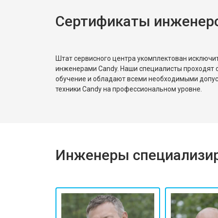
Сертификаты инженер
Ремонт или замена патрубка
Ремонт платы управления (восстан
Штат сервисного центра укомплектован исключ
инженерами Candy. Наши специалисты проходят 
обучение и обладают всеми необходимыми допу
Корпусный ремонт (замена резинок,
техники Candy на профессиональном уровне.
Замена крестовины
Инженеры специализир
Замена щёток
Замена амортизаторов