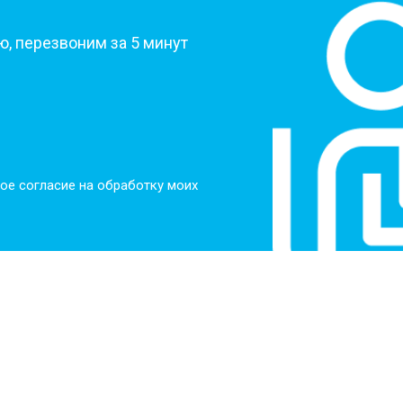
от 60 мин
о
, перезвоним за 5 минут
от 100 мин
о
от 50 мин
о
ое согласие на обработку моих
от 110 мин
о
от 50 мин
о
от 80 мин
о