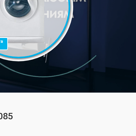
та
085