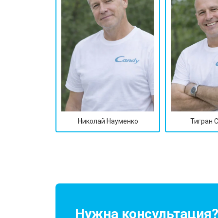
Замена подшипников
Замена мотора
Ремонт/замена датчика температу
Замена ТЭН
Николай Науменко
Тигран 
Замена блока управления
Замена заливного клапана
Замена заливного шланга
Нужна консультация