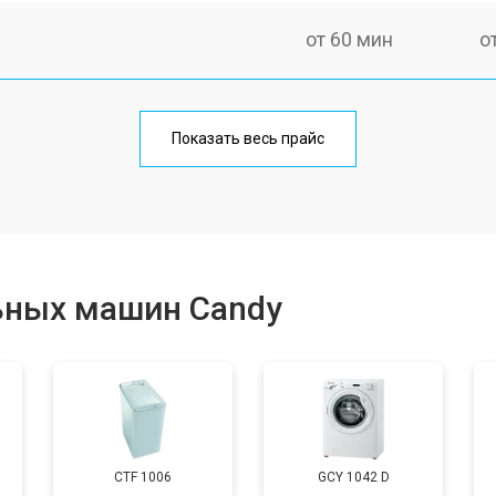
от 60 мин
о
от 100 мин
о
Показать весь прайс
от 70 мин
о
от 120 мин
о
ьных машин Candy
от 80 мин
о
от 100 мин
о
CTF 1006
GCY 1042 D