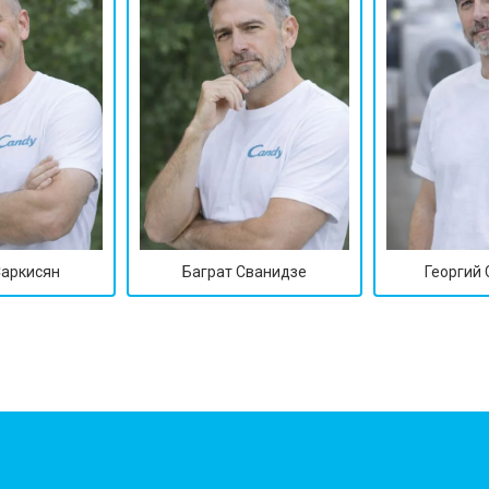
от 90 мин
о
от 70 мин
о
ры
от 70 мин
о
от 50 мин
о
Саркисян
Баграт Сванидзе
Георгий
от 100 мин
о
от 60 мин
о
от 70 мин
о
?