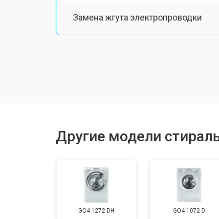
Замена жгута электропроводки
Замена шкива барабана
Замена мотора вентилятора сушки
Замена верхнего противовеса
Другие модели стирал
Замена пружин
Замена шторок барабана
GO4 1272 DH
GO4 1072 D