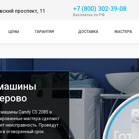
+7 (800) 302-39-08
ский проспект, 11
Бесплатно по РФ
ЦЕНЫ
ГАРАНТИЯ
ДОСТАВКА
МАСТЕРА
 машины
мерово
 машины Candy CS 2085 а
цированные мастера сделают
ят неисправность. Проведут
 в оговоренный срок.